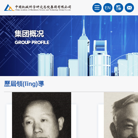
EN
歷屆領(lǐng)導