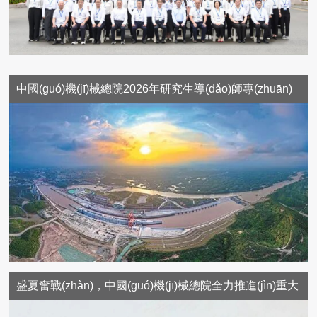
中國(guó)機(jī)械總院2026年研究生導(dǎo)師專(zhuān)
題培訓(xùn)班成功舉辦
盛夏奮戰(zhàn)，中國(guó)機(jī)械總院全力推進(jìn)重大
項(xiàng)目建設(shè)