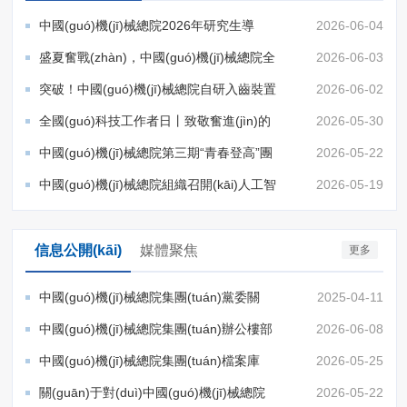
中國(guó)機(jī)械總院2026年研究生導
2026-06-04
(dǎo)師專(zhuān)題培訓(xùn)班成功舉辦
盛夏奮戰(zhàn)，中國(guó)機(jī)械總院全
2026-06-03
力推進(jìn)重大項(xiàng)目建設(shè)
突破！中國(guó)機(jī)械總院自研入齒裝置
2026-06-02
刷新齒軌交通國(guó)際速度紀(jì)錄
全國(guó)科技工作者日丨致敬奮進(jìn)的
2026-05-30
你~
中國(guó)機(jī)械總院第三期“青春登高”團
2026-05-22
(tuán)干部培訓(xùn)班暨第五期“青馬工...
中國(guó)機(jī)械總院組織召開(kāi)人工智
2026-05-19
能專(zhuān)題培訓(xùn)會(huì)
信息公開(kāi)
媒體聚焦
更多
中國(guó)機(jī)械總院集團(tuán)黨委關
2025-04-11
(guān)于征求深入貫徹中央八項(xiàng)規
中國(guó)機(jī)械總院集團(tuán)辦公樓部
2026-06-08
(guī)定精神學(xué)習(xí)...
分金屬推拉紗窗安裝工程
中國(guó)機(jī)械總院集團(tuán)檔案庫
2026-05-25
(kù)房視頻監(jiān)控互聯(lián)整改工程
關(guān)于對(duì)中國(guó)機(jī)械總院
2026-05-22