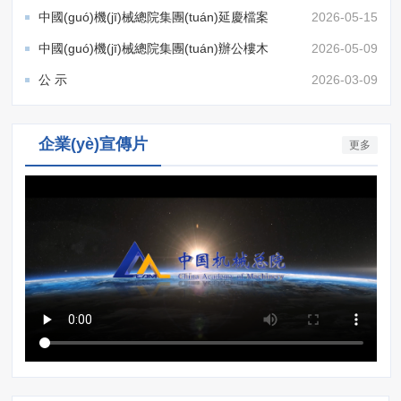
2026年先進(jìn)級(jí)智能工廠(chǎng)名單
中國(guó)機(jī)械總院集團(tuán)延慶檔案
2026-05-15
的公示
館消防整改工程
中國(guó)機(jī)械總院集團(tuán)辦公樓木
2026-05-09
門(mén)拆換與室內(nèi)粉刷工程
公 示
2026-03-09
企業(yè)宣傳片
更多